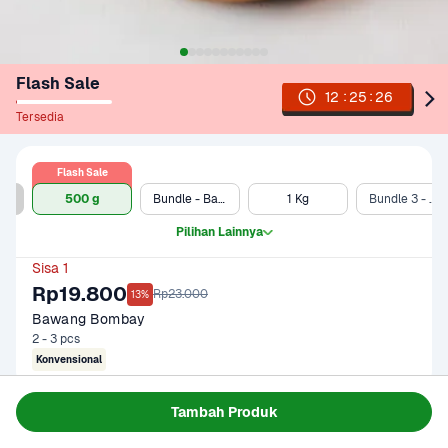
Flash Sale
:
:
12
25
26
Tersedia
Flash Sale
500 g (Ekonomis)
500 g
Bundle - Bawang Bombay 500 gram & Telur Ayam Negeri 10 pcs
1 Kg
Bundle 3 - 500 gram
Pilihan Lainnya
Sisa 1
Rp19.800
Rp23.000
13%
Bawang Bombay
2 - 3 pcs
Konvensional
Tambah Produk
Gagal memuat data