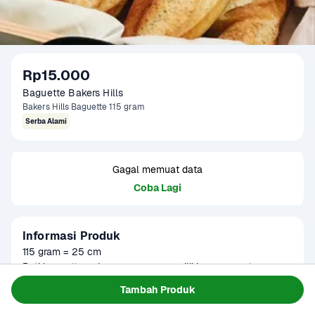
Rp15.000
Baguette Bakers Hills
Bakers Hills Baguette 115 gram
Serba Alami
Gagal memuat data
Coba Lagi
Informasi Produk
115 gram = 25 cm

Roti baguette polos umumnya memiliki rasa yang tawar 
dengan sedikit rasa gurih. Tidak sekadar langsung dilahap, 
Baca Selengkapnya
Tambah Produk
Tersedia untuk
ada berbagai cara menyantap baguette roti Perancis yang 
Terjadwal
tampak unik dengan cita rasa lebih wah. Dapat diolah 