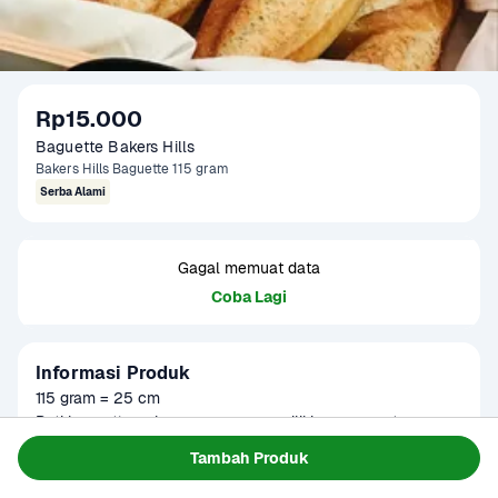
Rp15.000
Baguette Bakers Hills
Bakers Hills Baguette 115 gram
Serba Alami
Gagal memuat data
Coba Lagi
Informasi Produk
115 gram = 25 cm

Roti baguette polos umumnya memiliki rasa yang tawar 
dengan sedikit rasa gurih. Tidak sekadar langsung dilahap, 
Baca Selengkapnya
Tambah Produk
Tersedia untuk
ada berbagai cara menyantap baguette roti Perancis yang 
Terjadwal
tampak unik dengan cita rasa lebih wah. Dapat diolah 