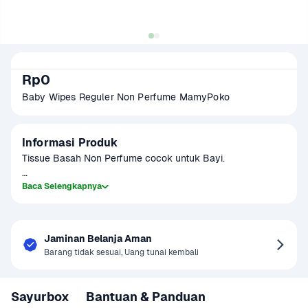
Rp0
Baby Wipes Reguler Non Perfume MamyPoko
Informasi Produk
Tissue Basah Non Perfume cocok untuk Bayi.

*B1G1 = Buy 1 Get 1
Baca Selengkapnya
Jaminan Belanja Aman
Barang tidak sesuai, Uang tunai kembali
Sayurbox
Bantuan & Panduan