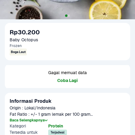
Rp30.200
Baby Octopus
Frozen
Boga Laut
Gagal memuat data
Coba Lagi
Informasi Produk
Origin : Lokal/Indonesia

Fat Ratio : +/- 1 gram lemak per 100 gram

Gramation :  200 gram

Baca Selengkapnya
Kategori
Protein
Glazing : 5-10 %

Tersedia untuk
Part : Baby Octopus Utuh

Terjadwal