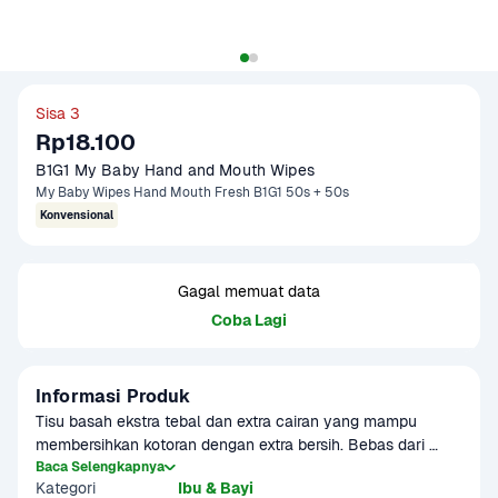
Sisa 3
Rp18.100
B1G1 My Baby Hand and Mouth Wipes
My Baby Wipes Hand Mouth Fresh B1G1 50s + 50s
Konvensional
Gagal memuat data
Coba Lagi
Informasi Produk
Tisu basah ekstra tebal dan extra cairan yang mampu 
membersihkan kotoran dengan extra bersih. Bebas dari 
alcohol dan telah teruji klinis tidak menyebabkan iritasi. 
Baca Selengkapnya
Kategori
Ibu & Bayi
Dapat digunakan untuk membersihkan secara maksimal 