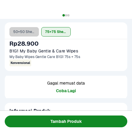
50+50 Sheets
75+75 Sheets
Rp28.900
B1G1 My Baby Gentle & Care Wipes
My Baby Wipes Gentle Care B1G1 75s + 75s
Konvensional
Gagal memuat data
Coba Lagi
Informasi Produk
Tisu basah ekstra tebal dan extra cairan yang mampu 
Tambah Produk
membersihkan kotoran dengan extra bersih. Bebas dari 
alcohol dan telah teruji klinis tidak menyebabkan iritasi. 
Baca Selengkapnya