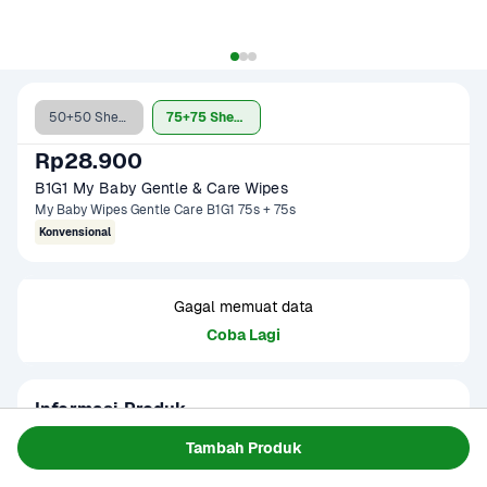
50+50 Sheets
75+75 Sheets
Rp28.900
B1G1 My Baby Gentle & Care Wipes
My Baby Wipes Gentle Care B1G1 75s + 75s
Konvensional
Gagal memuat data
Coba Lagi
Informasi Produk
Tisu basah ekstra tebal dan extra cairan yang mampu 
Tambah Produk
membersihkan kotoran dengan extra bersih. Bebas dari 
alcohol dan telah teruji klinis tidak menyebabkan iritasi. 
Baca Selengkapnya