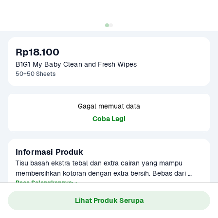
Rp18.100
B1G1 My Baby Clean and Fresh Wipes
50+50 Sheets
Gagal memuat data
Coba Lagi
Informasi Produk
Tisu basah ekstra tebal dan extra cairan yang mampu 
membersihkan kotoran dengan extra bersih. Bebas dari 
alcohol dan telah teruji klinis tidak menyebabkan iritasi. 
Baca Selengkapnya
Kategori
Ibu & Bayi
Dapat digunakan untuk membersihkan secara maksimal 
Lihat Produk Serupa
setelah bayi buang air atau saat mengganti popok, setelah 
bayi makan, bermain, serta dalam perjalanan. Praktis dan 