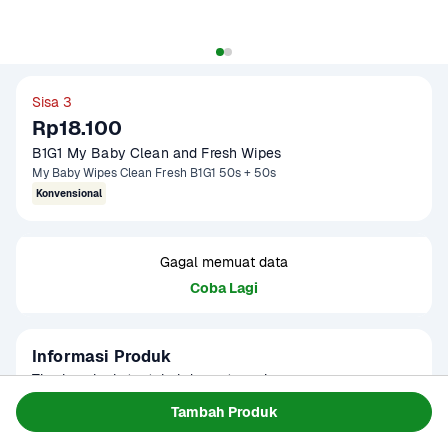
Sisa 3
Rp18.100
B1G1 My Baby Clean and Fresh Wipes
My Baby Wipes Clean Fresh B1G1 50s + 50s
Konvensional
Gagal memuat data
Coba Lagi
Informasi Produk
Tisu basah ekstra tebal dan extra cairan yang mampu 
membersihkan kotoran dengan extra bersih. Bebas dari 
Tambah Produk
alcohol dan telah teruji klinis tidak menyebabkan iritasi. 
Baca Selengkapnya
Kategori
Ibu & Bayi
Dapat digunakan untuk membersihkan secara maksimal 