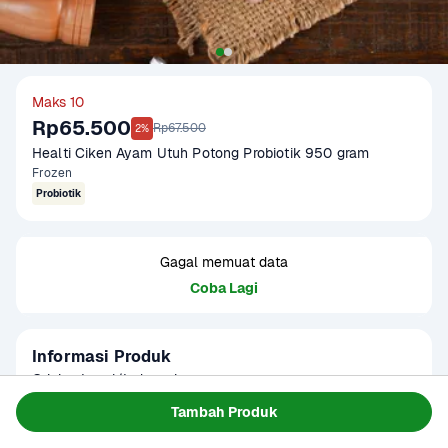
Maks 10
Rp65.500
Rp67.500
2%
Healti Ciken Ayam Utuh Potong Probiotik 950 gram
Frozen
Probiotik
Gagal memuat data
Coba Lagi
Informasi Produk
Origin : Local/Indonesia

Fat Ratio : +/- 3.5 gram lemak per 100 gram

Tambah Produk
Gramation : 900-1000 gram

Baca Selengkapnya
Kategori
Protein
Glazing : 5-10%
