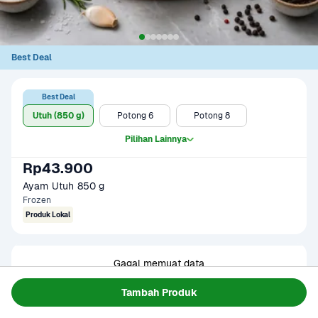
Best Deal
Best Deal
Utuh (850 g)
Potong 6
Potong 8
Pilihan Lainnya
Rp43.900
Ayam Utuh 850 g
Frozen
Produk Lokal
Gagal memuat data
Coba Lagi
Tambah Produk