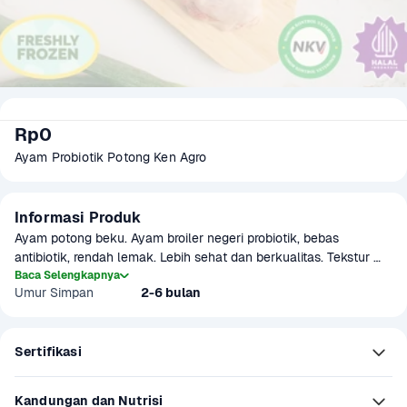
Rp0
Ayam Probiotik Potong Ken Agro
Informasi Produk
Ayam potong beku. Ayam broiler negeri probiotik, bebas 
antibiotik, rendah lemak. Lebih sehat dan berkualitas. Tekstur 
ayam lebih lembut, halus, dan kesat. Warna kulitnya lebih pink 
Baca Selengkapnya
Umur Simpan
2-6 bulan
dan segar. Dagingnya lebih gurih dan awet. Produk sudah 
terverifikasi halal. Berat produk dapat berkurang 10% dari berat 
beku.
Sertifikasi
Kandungan dan Nutrisi