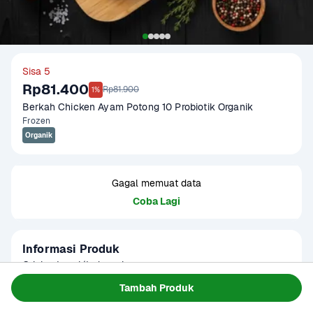
Sisa 5
Rp81.400
Rp81.900
1%
Berkah Chicken Ayam Potong 10 Probiotik Organik
Frozen
Organik
Gagal memuat data
Coba Lagi
Informasi Produk
Origin : Local/Indonesia

Fat Content : +/- 3.5 gram lemak per 100 gram

Tambah Produk
Gramation : 900-1000 gram

Baca Selengkapnya
Kategori
Protein
Glazing : 5-10%
