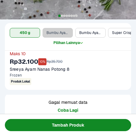
450 g
Bumbu Ayam Kalasan & Sreeya Ayam
Bumbu Ayam Lengkuas & Sreeya Ayam
Super Crispy Kentucky & Sreeya Ayam
Pilihan Lainnya
Maks 10
Rp32.100
Rp35.700
10%
Sreeya Ayam Nanas Potong 8
Frozen
Produk Lokal
Gagal memuat data
Coba Lagi
Tambah Produk
Informasi Produk