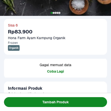
Sisa 6
Rp83.900
Hona Farm Ayam Kampung Organik
Frozen
Organik
Gagal memuat data
Coba Lagi
Informasi Produk
Origin : Local/Indonesia

Fat Ratio :  +/- 9 gram lemak per 100 gram

Tambah Produk
Gramation : 600-700 gram, 700-800 gram, 900-1000 gram

Baca Selengkapnya
Kategori
Protein
Glazing : 5-10%
