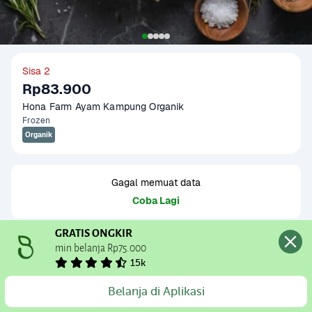
Sisa 2
Rp83.900
Hona Farm Ayam Kampung Organik
Frozen
Organik
Gagal memuat data
Coba Lagi
GRATIS ONGKIR
Informasi Produk
min belanja Rp75.000
15k
Origin : Local/Indonesia

Fat Ratio :  +/- 9 gram lemak per 100 gram

Tambah Produk
Belanja di Aplikasi
Gramation : 600-700 gram, 700-800 gram, 900-1000 gram

Baca Selengkapnya
Kategori
Protein
Glazing : 5-10%
