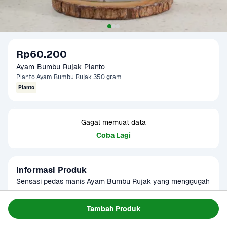
Rp60.200
Ayam Bumbu Rujak Planto
Planto Ayam Bumbu Rujak 350 gram
Planto
Gagal memuat data
Coba Lagi
Informasi Produk
Sensasi pedas manis Ayam Bumbu Rujak yang menggugah 
selera, diolah tanpa MSG dan pengawet. Ready to Heat, 
praktis untuk dinikmati kapan saja.
Baca Selengkapnya
Tambah Produk
Kategori
Planto
Umur Simpan
6 bulan