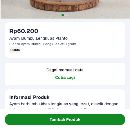
Rp60.200
Ayam Bumbu Lengkuas Planto
Planto Ayam Bumbu Lengkuas 350 gram
Planto
Gagal memuat data
Coba Lagi
Informasi Produk
Ayam berbumbu khas lengkuas yang lezat, diracik dengan 
bahan alami tanpa MSG dan pengawet. Tinggal goreng, 
cocok untuk menu praktis sehari-hari.
Baca Selengkapnya
Tambah Produk
Kategori
Planto
Umur Simpan
6 bulan