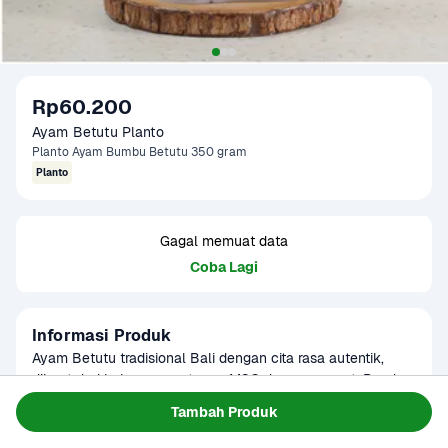
Rp60.200
Ayam Betutu Planto
Planto Ayam Bumbu Betutu 350 gram
Planto
Gagal memuat data
Coba Lagi
Informasi Produk
Ayam Betutu tradisional Bali dengan cita rasa autentik, 
dibuat dari bahan segar tanpa MSG dan pengawet. Ready 
to Heat, siap menemani hidangan favorit Anda.
Baca Selengkapnya
Tambah Produk
Kategori
Planto
Umur Simpan
6 bulan