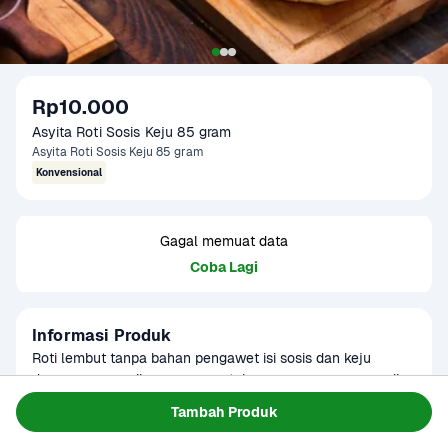
Rp10.000
Asyita Roti Sosis Keju 85 gram
Asyita Roti Sosis Keju 85 gram
Konvensional
Gagal memuat data
Coba Lagi
Informasi Produk
Roti lembut tanpa bahan pengawet isi sosis dan keju 
dengan rasa gurih yang pas untuk sarapan maupun camilan 
praktis sehari-hari. Tekstur empuk dengan isian melimpah 
Baca Selengkapnya
Tambah Produk
Tersedia untuk
membuat setiap gigitan lebih nikmat. Cocok dinikmati 
Terjadwal
kapan saja bersama teh atau kopi favorit.