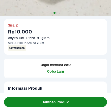
Sisa 2
Rp10.000
Asyita Roti Pizza 70 gram
Asyita Roti Pizza 70 gram
Konvensional
Gagal memuat data
Coba Lagi
Informasi Produk
Roti pizza lembut tanpa bahan pengawet dengan topping 
gurih dan rasa khas pizza yang lezat. Praktis untuk camilan 
Tambah Produk
cepat saji maupun teman santai bersama keluarga.
Baca Selengkapnya
Tersedia untuk
1 - 2 Jam Tiba
Hari ini
Terjadwal