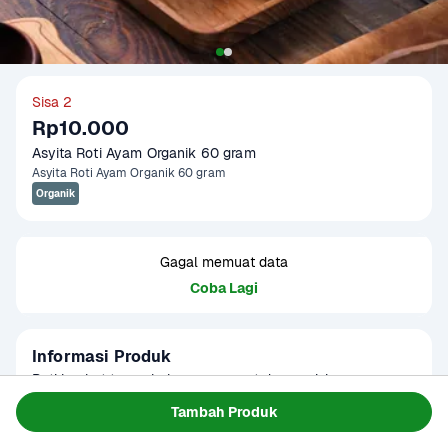
Sisa 2
Rp10.000
Asyita Roti Ayam Organik 60 gram
Asyita Roti Ayam Organik 60 gram
Organik
Gagal memuat data
Coba Lagi
Informasi Produk
Roti lembut tanpa bahan pengawet dengan isian ayam 
organik bercita rasa gurih dan lezat. Pilihan praktis untuk 
Tambah Produk
camilan maupun sarapan dengan kualitas bahan pilihan.
Baca Selengkapnya
Tersedia untuk
1 - 2 Jam Tiba
Hari ini