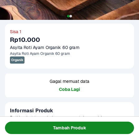
Sisa 1
Rp10.000
Asyita Roti Ayam Organik 60 gram
Asyita Roti Ayam Organik 60 gram
Organik
Gagal memuat data
Coba Lagi
Informasi Produk
Roti lembut tanpa bahan pengawet dengan isian ayam 
organik bercita rasa gurih dan lezat. Pilihan praktis untuk 
Tambah Produk
camilan maupun sarapan dengan kualitas bahan pilihan.
Baca Selengkapnya
Tersedia untuk
1 - 2 Jam Tiba
Hari ini