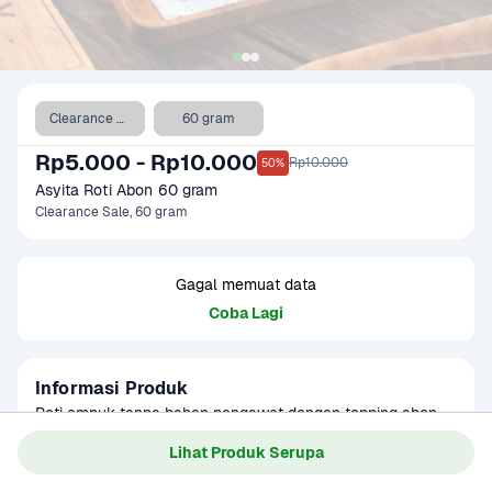
Clearance Sale
60 gram
Rp5.000 - Rp10.000
Rp10.000
50%
Asyita Roti Abon 60 gram
Clearance Sale, 60 gram
Gagal memuat data
Coba Lagi
Informasi Produk
Roti empuk tanpa bahan pengawet dengan topping abon 
gurih yang lezat dan menggoda selera. Cocok untuk 
Lihat Produk Serupa
camilan ringan, sarapan, atau bekal aktivitas sehari-hari.
Baca Selengkapnya