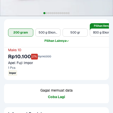
Pilihan Hemat
200 gram
500 g (Ekonomis)
500 gr
800 g (Ekonomis)
Pilihan Lainnya
Maks 10
Rp10.100
Rp14.000
27%
Apel Fuji Impor
1 Pcs
Impor
Gagal memuat data
Coba Lagi