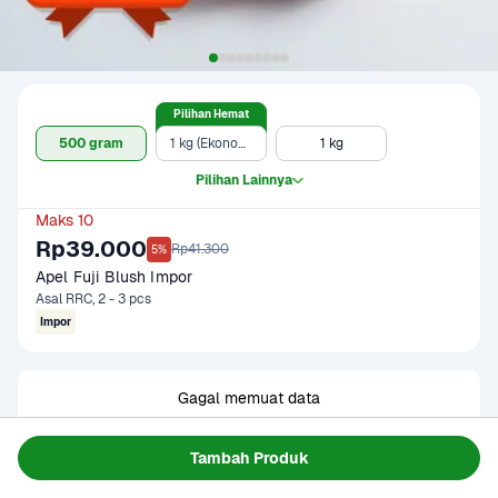
Pilihan Hemat
500 gram
1 kg (Ekonomis)
1 kg
Pilihan Lainnya
Maks 10
Rp39.000
Rp41.300
5%
Apel Fuji Blush Impor
Asal RRC, 2 - 3 pcs
Impor
Gagal memuat data
Coba Lagi
Tambah Produk