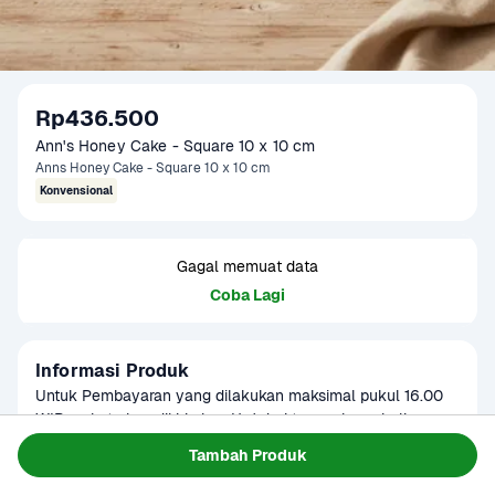
Rp436.500
Ann's Honey Cake - Square 10 x 10 cm
Anns Honey Cake - Square 10 x 10 cm
Konvensional
Gagal memuat data
Coba Lagi
Informasi Produk
Untuk Pembayaran yang dilakukan maksimal pukul 16.00 
WIB, paket akan dikirimkan H+1 dari tanggal pembelian 
dengan operasional pengiriman pukul 08.00 WIB - 12.00 
Baca Selengkapnya
Tambah Produk
Umur Simpan
Honey Cake bisa bertahan 10 sampai 
WIB.

14 hari di dalam kulkas dan 1 sampai 
Untuk Pembayaran yang dilakukan diatas pukul 16.00 WIB, 