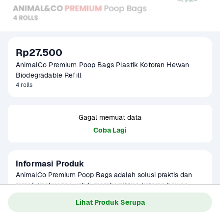
Rp27.500
AnimalCo Premium Poop Bags Plastik Kotoran Hewan 
Biodegradable Refill
4 rolls
Gagal memuat data
Coba Lagi
Informasi Produk
AnimalCo Premium Poop Bags adalah solusi praktis dan 
ramah lingkungan untuk membersihkan kotoran hewan 
peliharaan Anda. Dilengkapi dengan plastik biodegradable 
Baca Selengkapnya
Lihat Produk Serupa
Kategori
Perlengkapan Hewan
yang dapat terurai secara alami, produk ini membantu 
mengurangi dampak negatif terhadap lingkungan. Setiap 