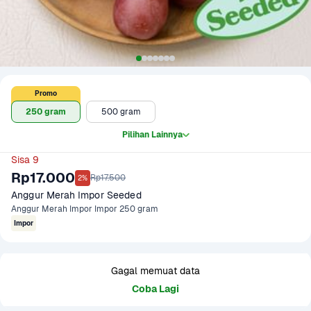
Promo
250 gram
500 gram
Pilihan Lainnya
Sisa 9
Rp17.000
Rp17.500
2%
Anggur Merah Impor Seeded
Anggur Merah Impor Impor 250 gram
Impor
Gagal memuat data
Coba Lagi