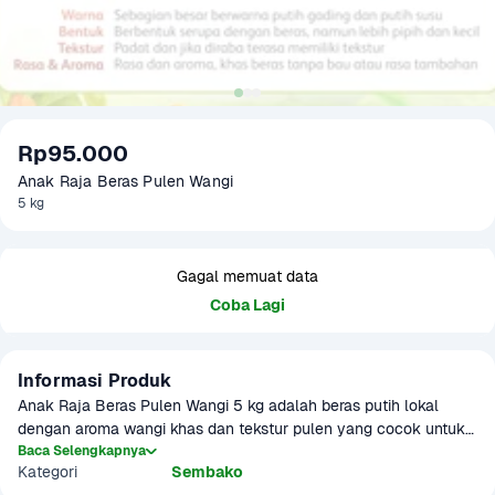
Rp95.000
Anak Raja Beras Pulen Wangi
5 kg
Gagal memuat data
Coba Lagi
Informasi Produk
Anak Raja Beras Pulen Wangi 5 kg adalah beras putih lokal 
dengan aroma wangi khas dan tekstur pulen yang cocok untuk 
hidangan harian keluarga. Nasinya empuk, tidak mudah basi, 
Baca Selengkapnya
Kategori
Sembako
dan cocok dijadikan nasi putih biasa, nasi uduk, hingga nasi 