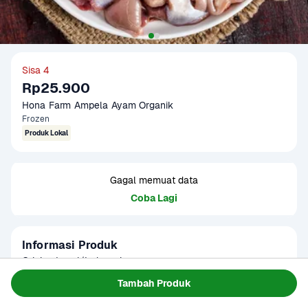
Sisa 4
Rp25.900
Hona Farm Ampela Ayam Organik
Frozen
Produk Lokal
Gagal memuat data
Coba Lagi
Informasi Produk
Origin : Local/Indonesia

Fat Ratio : +/- 2.5 gram lemak per 100 gram

Tambah Produk
Gramation : 500 gram

Baca Selengkapnya
Kategori
Protein
Glazing : 5-10%
