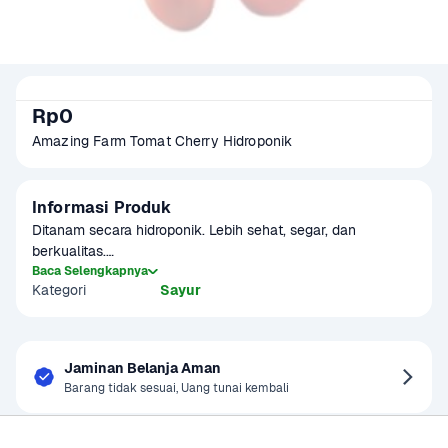
Rp0
Amazing Farm Tomat Cherry Hidroponik
Informasi Produk
Ditanam secara hidroponik. Lebih sehat, segar, dan 
berkualitas.

Baca Selengkapnya
Kategori
Sayur
Tomat cherry memiliki ukuran yang lebih kecil dari tomat 
biasa. Rasanya manis dengan kandungan air yang lebih 
tinggi. Cocok untuk salad, topping pizza, bumbu masakan, 
tumis, hingga garnish. Terdapat potensi 
Jaminan Belanja Aman
kelebihan/kekurangan gramasi +-10% per pack. Produk ini 
Barang tidak sesuai, Uang tunai kembali
dapat digunakan sebagai menu MPASI 