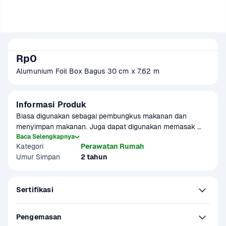
Rp0
Alumunium Foil Box Bagus 30 cm x 7.62 m
Informasi Produk
Biasa digunakan sebagai pembungkus makanan dan 
menyimpan makanan. Juga dapat digunakan memasak 
makanan seperti dipanggang atau dibakar. Produk sudah 
Baca Selengkapnya
Kategori
Perawatan Rumah
terverifikasi halal
Umur Simpan
2 tahun
Sertifikasi
Pengemasan