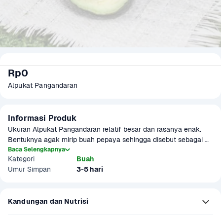
Rp0
Alpukat Pangandaran
Informasi Produk
Ukuran Alpukat Pangandaran relatif besar dan rasanya enak. 
Bentuknya agak mirip buah pepaya sehingga disebut sebagai 
alpukat pepaya. Tunggu 1-3 hari agar matang sempurna. Produk 
Baca Selengkapnya
Kategori
Buah
ini dapat digunakan sebagai menu MPASI
Umur Simpan
3-5 hari
Kandungan dan Nutrisi