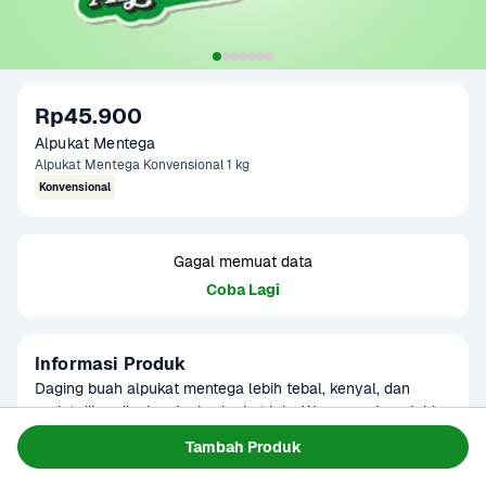
Rp45.900
Alpukat Mentega
Alpukat Mentega Konvensional 1 kg
Konvensional
Gagal memuat data
Coba Lagi
Informasi Produk
Daging buah alpukat mentega lebih tebal, kenyal, dan 
padat dibandingkan jenis alpukat lain. Warnanya juga lebih 
halus dan lebih tidak berserat. Tunggu 3-5 hari agar 
Baca Selengkapnya
Tambah Produk
Kategori
Buah
matang sempurna. Produk ini dapat digunakan sebagai 
Tersedia untuk
menu MPASI

1 - 2 Jam Tiba
Hari ini
Terjadwal