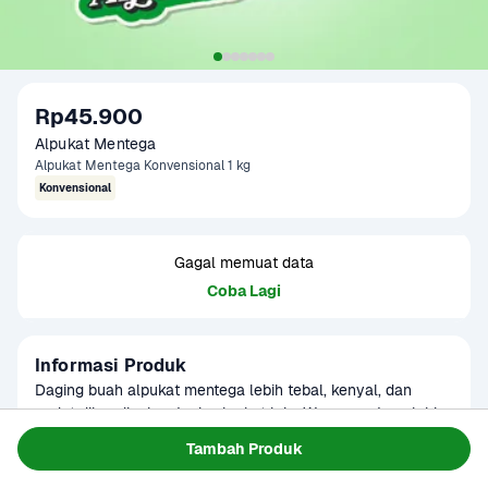
Rp45.900
Alpukat Mentega
Alpukat Mentega Konvensional 1 kg
Konvensional
Gagal memuat data
Coba Lagi
Informasi Produk
Daging buah alpukat mentega lebih tebal, kenyal, dan 
padat dibandingkan jenis alpukat lain. Warnanya juga lebih 
halus dan lebih tidak berserat. Tunggu 3-5 hari agar 
Baca Selengkapnya
Tambah Produk
Kategori
Buah
matang sempurna. Produk ini dapat digunakan sebagai 
Tersedia untuk
menu MPASI

Terjadwal