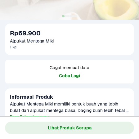
Rp69.900
Alpukat Mentega Miki
1 kg
Gagal memuat data
Coba Lagi
Informasi Produk
Alpukat Mentega Miki memiliki bentuk buah yang lebih 
bulat dari alpukat mentega biasa. Daging buah lebih tebal 
dengan warna kuning yang lebih pekat. Secara rasa dan 
Baca Selengkapnya
Kategori
Buah
tekstur, mirip seperti Alpukat Hass; creamy dan gurih tanpa 
Lihat Produk Serupa
Umur Simpan
3-5 hari
rasa pahit di lidah. Tunggu 3-5 hari agar matang sempurna. 
