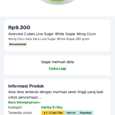
Rp9.300
Aloevera Cubes Low Sugar White Grape Wong Coco 
Wong Coco Aloe Vera Low Sugar White Grape 280 gram
Konvensional
Gagal memuat data
Coba Lagi
Informasi Produk
Aloe Vera terkenal dengan manfaat serat tinggi yang baik 
untuk pencernaan. 

Kini Wong Coco telah menghadirkan Wong Coco Aloe Vera 
Baca Selengkapnya
Kategori
Serba 5 ribu
LOW SUGAR dengan sensasi rasa white grape. Dibuat 
Tersedia untuk
dengan aloe vera dari perkebunan sendiri tanpa 
1 - 2 Jam Tiba
Hari ini
Terjadwal