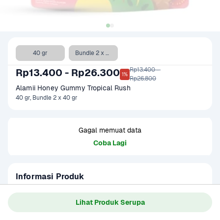
40 gr
Bundle 2 x 40 gr
Rp13.400 - 

Rp13.400 - Rp26.300
1%
Rp26.800
Alamii Honey Gummy Tropical Rush
40 gr, Bundle 2 x 40 gr
Gagal memuat data
Coba Lagi
Informasi Produk
Alamii Honey Gummy - gummy pertama yang dimaniskan 
dengan madu, dan menggunakan rasa dan warna dari buah 
Lihat Produk Serupa
asli! Produk ini dibuat untuk kamu dan semua gummy 
Baca Selengkapnya
Kategori
Ibu & Bayi
lovers supaya bisa dinikmati dengan tenang!