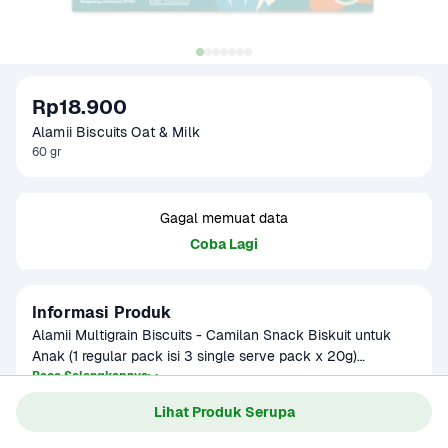
Rp18.900
Alamii Biscuits Oat & Milk
60 gr
Gagal memuat data
Coba Lagi
Informasi Produk
Alamii Multigrain Biscuits - Camilan Snack Biskuit untuk 
Anak (1 regular pack isi 3 single serve pack x 20g)

Baca Selengkapnya
Kenapa Alamii Multigrain Biscuits?

Lihat Produk Serupa
* Menggunakan Oats dari Australia

* High in Fiber

Gagal memuat data