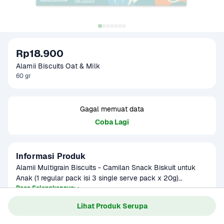
Rp18.900
Alamii Biscuits Oat & Milk
60 gr
Gagal memuat data
Coba Lagi
Informasi Produk
Alamii Multigrain Biscuits - Camilan Snack Biskuit untuk 
Anak (1 regular pack isi 3 single serve pack x 20g)

Baca Selengkapnya
Kenapa Alamii Multigrain Biscuits?

Lihat Produk Serupa
* Menggunakan Oats dari Australia

* High in Fiber

Gagal memuat data