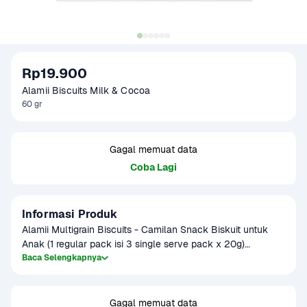
Rp19.900
Alamii Biscuits Milk & Cocoa
60 gr
Gagal memuat data
Coba Lagi
Informasi Produk
Alamii Multigrain Biscuits - Camilan Snack Biskuit untuk 
Anak (1 regular pack isi 3 single serve pack x 20g)

Baca Selengkapnya
Kenapa Alamii Multigrain Biscuits?

* Menggunakan Oats dari Australia

* High in Fiber

Gagal memuat data