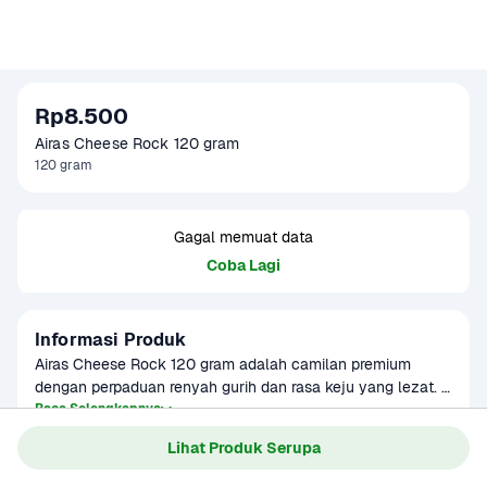
Rp8.500
Airas Cheese Rock 120 gram
120 gram
Gagal memuat data
Coba Lagi
Informasi Produk
Airas Cheese Rock 120 gram adalah camilan premium 
dengan perpaduan renyah gurih dan rasa keju yang lezat. 
Dibuat dari bahan pilihan berkualitas tinggi, camilan ini 
Baca Selengkapnya
menghadirkan sensasi kriuk setiap gigitan dengan cita rasa 
Lihat Produk Serupa
keju yang kuat namun seimbang. Cocok dinikmati kapan 
saja, baik sebagai teman santai, pelengkap acara keluarga, 
Gagal memuat data