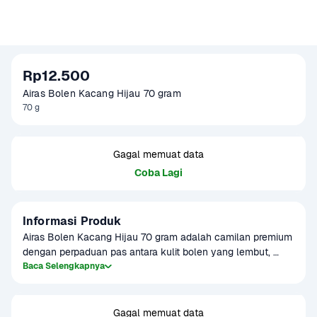
Rp12.500
Airas Bolen Kacang Hijau 70 gram
70 g
Gagal memuat data
Coba Lagi
Informasi Produk
Airas Bolen Kacang Hijau 70 gram adalah camilan premium 
dengan perpaduan pas antara kulit bolen yang lembut, 
renyah di luar namun empuk di dalam, serta isian kacang 
Baca Selengkapnya
hijau yang manis, gurih, dan lembut. Dibuat dari bahan 
pilihan berkualitas tanpa pengawet, bolen ini menjadi 
pilihan tepat untuk teman minum teh atau kopi, bekal 
Gagal memuat data