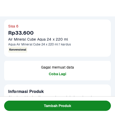
Sisa 6
Rp33.600
Air Mineral Cube Aqua 24 x 220 ml 
Aqua Air Mineral Cube 24 x 220 ml 1 kardus
Konvensional
Gagal memuat data
Coba Lagi
Informasi Produk
Air mineral berkualitas yang berasal dari sumber air 
pegunungan pilihan dan terlindungi. AQUA melindungi 
Tambah Produk
keseimbangan alami ekosistem sumber airnya sehingga 
Baca Selengkapnya
Kategori
Minuman Ringan
kekayaan dan kealamian mineralnya terjaga.
