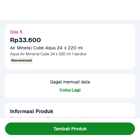
Sisa 6
Rp33.600
Air Mineral Cube Aqua 24 x 220 ml 
Aqua Air Mineral Cube 24 x 220 ml 1 kardus
Konvensional
Gagal memuat data
Coba Lagi
Informasi Produk
Air mineral berkualitas yang berasal dari sumber air 
pegunungan pilihan dan terlindungi. AQUA melindungi 
Tambah Produk
keseimbangan alami ekosistem sumber airnya sehingga 
Baca Selengkapnya
Kategori
Minuman Ringan
kekayaan dan kealamian mineralnya terjaga.
