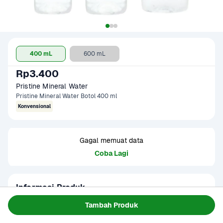
400 mL
600 mL
Rp3.400
Pristine Mineral Water
Pristine Mineral Water Botol 400 ml
Konvensional
Gagal memuat data
Coba Lagi
Informasi Produk
Pristine Mineral Water 600 ml adalah air minum dalam 
Tambah Produk
kemasan yang melalui proses ionisasi untuk membantu 
menjaga keseimbangan pH tubuh. Dengan rasa yang ringan 
Baca Selengkapnya