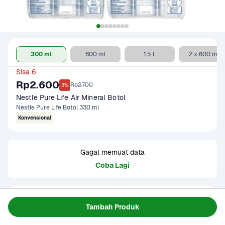
300 ml
600 ml
1,5 L
2 x 600 ml
Sisa 6
Rp2.600
Rp2.700
3%
Nestle Pure Life Air Mineral Botol
Nestle Pure Life Botol 330 ml
Konvensional
Gagal memuat data
Coba Lagi
Informasi Produk
Tambah Produk
Air minum sudah menjadi bagian dari kehidupan Anda 
sehari-hari. Air dengan kandungan mineral yang tinggi 