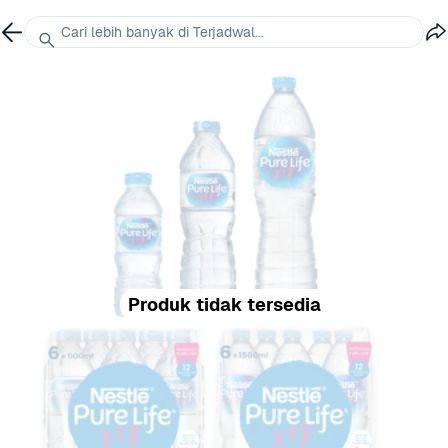
Cari lebih banyak di Terjadwal...
Produk tidak tersedia